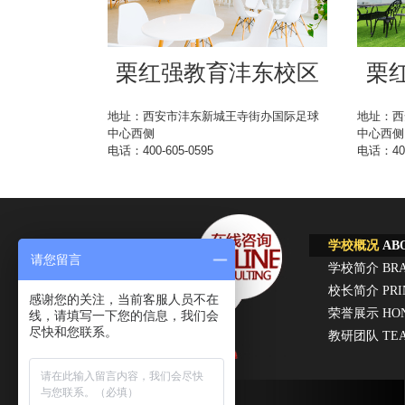
栗红强教育沣东校区
栗
地址：西安市沣东新城王寺街办国际足球
地址：西
中心西侧
中心西侧
电话：400-605-0595
电话：400
学校概况
ABO
请您留言
学校简介
BR
校长简介
PRI
感谢您的关注，当前客服人员不在
荣誉展示
HO
线，请填写一下您的信息，我们会
尽快和您联系。
教研团队
TE