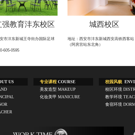
红强教育沣东校区
城西校区
安市沣东新城王寺街办国际足球
地址：西安市沣东新城西安高铁西客站
（阿房宫站东北角）
-605-0595
UT US
专业课程
COURSE
校园风貌
ENVI
AND
美发造型
MAKEUP
校区环境
DIST
NCIPAL
化妆美甲
MANICURE
教学环境
TEAC
NOR
食宿环境
DORM
ACHER