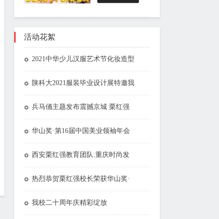
活动花絮
2021中华少儿汉服艺术节化妆造型
陕科大2021服装毕业设计展特邀我
兵马俑主题发布震撼京城 栗红强
华山奖·第16届中国美业领袖年会
西安栗红强教育团队:重庆时尚发
热烈恭贺栗红强校长荣获华山奖·
我校二十周年庆精彩绽放